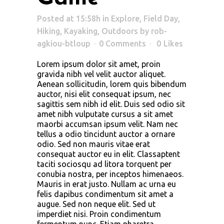
Posted at 15:58h
in
Explore
,
Field Day
,
Hiking
,
Kayaking
,
Outdoors
by
rob-
agkiou-btloup
0 Comments
0
Likes
Lorem ipsum dolor sit amet, proin
gravida nibh vel velit auctor aliquet.
Aenean sollicitudin, lorem quis bibendum
auctor, nisi elit consequat ipsum, nec
sagittis sem nibh id elit. Duis sed odio sit
amet nibh vulputate cursus a sit amet
maorbi accumsan ipsum velit. Nam nec
tellus a odio tincidunt auctor a ornare
odio. Sed non mauris vitae erat
consequat auctor eu in elit. Classaptent
taciti sociosqu ad litora torquent per
conubia nostra, per inceptos himenaeos.
Mauris in erat justo. Nullam ac urna eu
felis dapibus condimentum sit amet a
augue. Sed non neque elit. Sed ut
imperdiet nisi. Proin condimentum