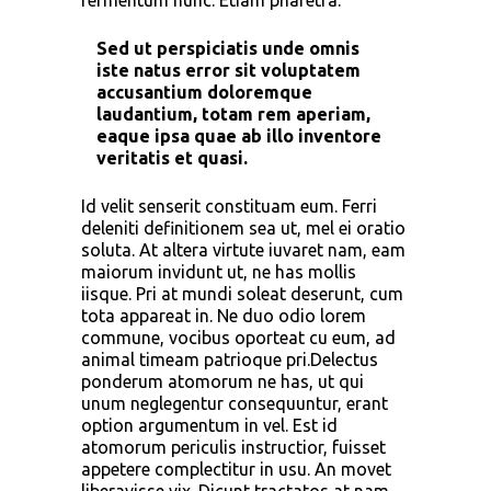
fermentum nunc. Etiam pharetra.
Sed ut perspiciatis unde omnis
iste natus error sit voluptatem
accusantium doloremque
laudantium, totam rem aperiam,
eaque ipsa quae ab illo inventore
veritatis et quasi.
Id velit senserit constituam eum. Ferri
deleniti definitionem sea ut, mel ei oratio
soluta. At altera virtute iuvaret nam, eam
maiorum invidunt ut, ne has mollis
iisque. Pri at mundi soleat deserunt, cum
tota appareat in. Ne duo odio lorem
commune, vocibus oporteat cu eum, ad
animal timeam patrioque pri.Delectus
ponderum atomorum ne has, ut qui
unum neglegentur consequuntur, erant
option argumentum in vel. Est id
atomorum periculis instructior, fuisset
appetere complectitur in usu. An movet